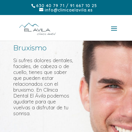
630 40 79 71 / 91 667 10 25
info@clinicaelavila.es
Bruxismo
Si sufres dolores dentales,
faciales, de cabeza o de
cuello, tienes que saber
que pueden estar
relacionados con el
bruxismo. En Clínica
Dental El Ávila podemos
ayudarte para que
vuelvas a disfrutar de tu
sonrisa.